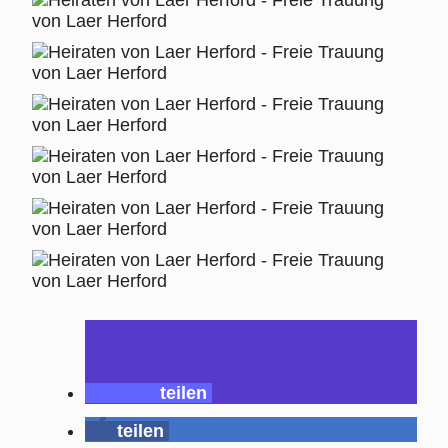
teilen
teilen